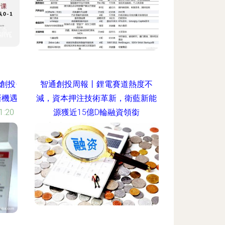
創投·
智通創投周報丨鋰電賽道熱度不
新機遇
減，資本押注技術革新，衛藍新能
:20
源獲近15億D輪融資領銜
更新時間：2026-06-19 05:49:08