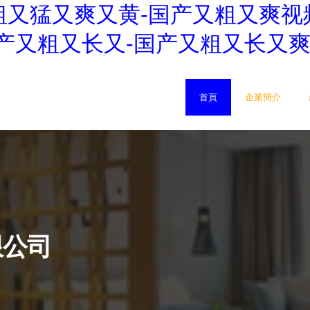
粗又猛又爽又黄-国产又粗又爽视
产又粗又长又-国产又粗又长又爽
首頁
企業簡介
限公司