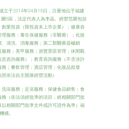
立于2014年04月18日，注冊地位于福建
11層B區，法定代表人為李晶。經營范圍包括
；創業投資（限投資未上市企業）；健康咨
管理服務；養生保健服務（非醫療）；化妝
潔、清洗、消毒服務；第二類醫療器械銷
活服務；美甲服務；游覽景區管理；休閑觀
信息咨詢服務）；教育咨詢服務（不含涉許
服務；餐飲管理；酒店管理；化妝品批發
執照依法自主開展經營活動）
；洗浴服務；足浴服務；保健食品銷售；食
服務（依法須經批準的項目，經相關部門批
目以相關部門批準文件或許可證件為準）福
機構。